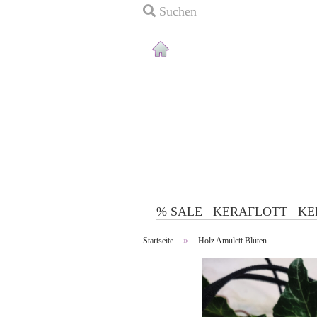
Suchen
% SALE
KERAFLOTT
KE
»
Startseite
Holz Amulett Blüten
Tassen anzeigen
Reaper Tassen