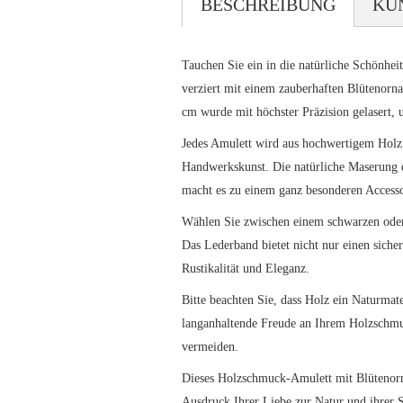
BESCHREIBUNG
KU
Tauchen Sie ein in die natürliche Schönhe
verziert mit einem zauberhaften Blütenor
cm wurde mit höchster Präzision gelasert, u
Jedes Amulett wird aus hochwertigem Holz g
Handwerkskunst. Die natürliche Maserung d
macht es zu einem ganz besonderen Accesso
Wählen Sie zwischen einem schwarzen oder 
Das Lederband bietet nicht nur einen sich
Rustikalität und Eleganz.
Bitte beachten Sie, dass Holz ein Naturmat
langanhaltende Freude an Ihrem Holzschmu
vermeiden.
Dieses Holzschmuck-Amulett mit Blütenornam
Ausdruck Ihrer Liebe zur Natur und ihrer S