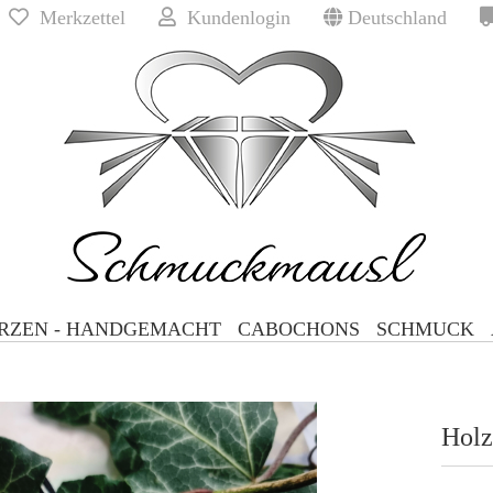
Merkzettel
Kundenlogin
Deutschland
Lieferland
Passwort
Konto erst
RZEN - HANDGEMACHT
CABOCHONS
SCHMUCK
vergessen?
Holz