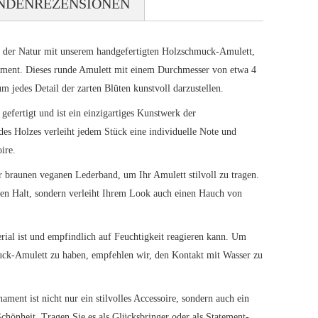
NDENREZENSIONEN
it der Natur mit unserem handgefertigten Holzschmuck-Amulett,
nament. Dieses runde Amulett mit einem Durchmesser von etwa 4
m jedes Detail der zarten Blüten kunstvoll darzustellen.
efertigt und ist ein einzigartiges Kunstwerk der
es Holzes verleiht jedem Stück eine individuelle Note und
ire.
braunen veganen Lederband, um Ihr Amulett stilvoll zu tragen.
eren Halt, sondern verleiht Ihrem Look auch einen Hauch von
erial ist und empfindlich auf Feuchtigkeit reagieren kann. Um
ck-Amulett zu haben, empfehlen wir, den Kontakt mit Wasser zu
ent ist nicht nur ein stilvolles Accessoire, sondern auch ein
chönheit. Tragen Sie es als Glücksbringer oder als Statement-